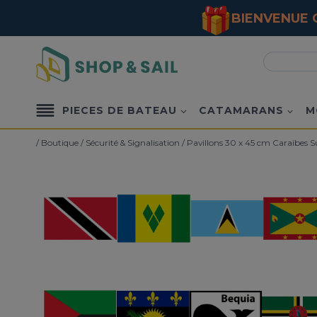
BIENVENUE C
Aller
Recherche
au
pour :
contenu
PIECES DE BATEAU
CATAMARANS
M
/
Boutique
/
Sécurité & Signalisation
/
Pavillons 30 x 45 cm Caraïbes 