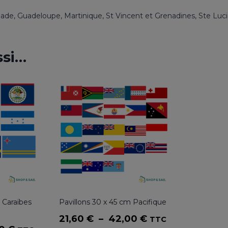
ade, Guadeloupe, Martinique, St Vincent et Grenadines, Ste Luci
ssi…
 Caraïbes
Pavillons 30 x 45 cm Pacifique
Plage
21,60
€
–
42,00
€
TTC