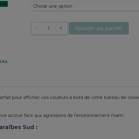
30,00 €
quantité
Ajouter au panier
de
Pavillons
30
x
45
cm
Caraïbes
Sud
arfait pour afficher vos couleurs à bord de votre bateau de croisi
nce accrue face aux agressions de l’environnement marin.
araïbes Sud :