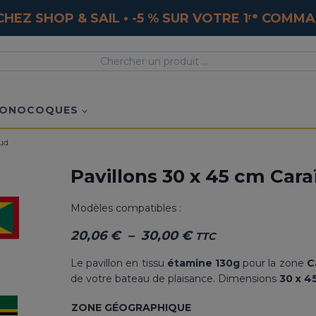
HEZ SHOP & SAIL • -5 % SUR VOTRE 1ʳᵉ COM
ONOCOQUES
Sud
Pavillons 30 x 45 cm Car
Modèles compatibles :
Plage
20,06
€
–
30,00
€
TTC
de
Le pavillon en tissu
étamine 130g
pour la zone
C
prix :
de votre bateau de plaisance. Dimensions
30 x 4
20,06 €
ZONE GÉOGRAPHIQUE
à