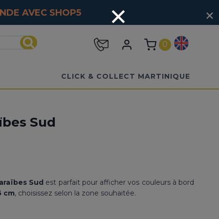
MANDE AVEC
SHOP5
0
Recherche
CLICK & COLLECT MARTINIQUE
aïbes Sud
araïbes Sud
est parfait pour afficher vos couleurs à bord
5 cm
, choisissez selon la zone souhaitée.