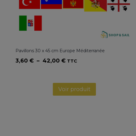
Pavillons 30 x 45 cm Europe Méditerranée
Plage
3,60
€
–
42,00
€
TTC
de
prix :
3,60 €
Voir produit
à
42,00 €