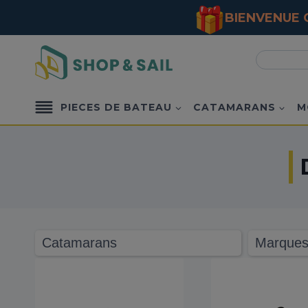
BIENVENUE C
Aller
Recherche
au
pour :
contenu
PIECES DE BATEAU
CATAMARANS
M