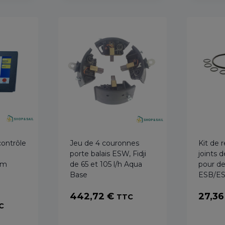
contrôle
Jeu de 4 couronnes
Kit de
porte balais ESW, Fidji
joints
um
de 65 et 105 l/h Aqua
pour de
Base
ESB/E
442,72
€
27,3
TTC
age
C