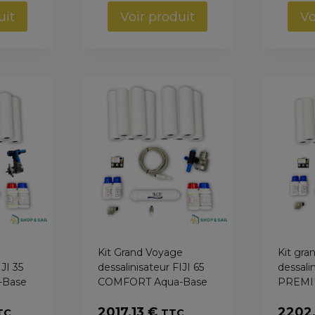
x :
uit
Voir produit
Vo
80,49 €
0,58 €
e
Kit Grand Voyage
Kit gra
IJI 35
dessalinisateur FIJI 65
dessalin
-Base
COMFORT Aqua-Base
PREMI
2017,13
€
2202
TC
TTC