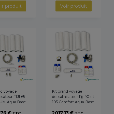
ir produit
Voir produit
nd voyage
Kit grand voyage
isateur FIJI 65
dessalinisateur Fiji 90 et
UM Aqua Base
105 Comfort Aqua-Base
,76
€
2017,13
€
TTC
TTC