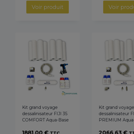
pri
13492,72 €
Voir produit
Voir prod
13
à
à
14585,11 €
165
Kit grand voyage
Kit grand voyag
dessalinisateur FIJI 35
dessalinisateur F
COMFORT Aqua-Base
PREMIUM Aqua
1881,00
€
2066,63
€
TTC
T