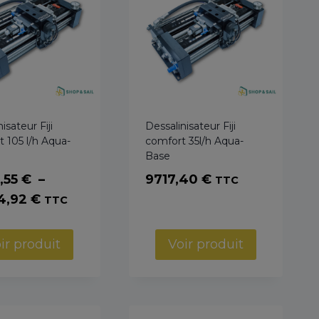
isateur Fiji
Dessalinisateur Fiji
 105 l/h Aqua-
comfort 35l/h Aqua-
Base
,55
€
–
9717,40
€
TTC
Plage
4,92
€
TTC
de
prix :
ir produit
Voir produit
12952,55 €
à
14044,92 €