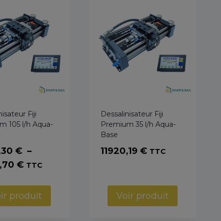
isateur Fiji
Dessalinisateur Fiji
m 105 l/h Aqua-
Premium 35 l/h Aqua-
Base
,30
€
–
11920,19
€
TTC
Plage
1,70
€
TTC
de
prix :
ir produit
Voir produit
15149,30 €
à