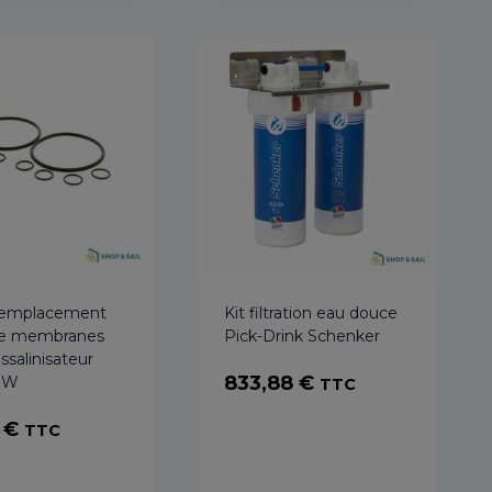
16241,70 €
 remplacement
Kit filtration eau douce
 de membranes
Pick-Drink Schenker
ssalinisateur
833,88
€
SW
TTC
6
€
TTC