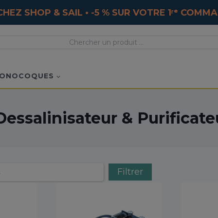
HEZ SHOP & SAIL • -5 % SUR VOTRE 1ʳᵉ COM
ONOCOQUES
Dessalinisateur & Purificate
Filtrer