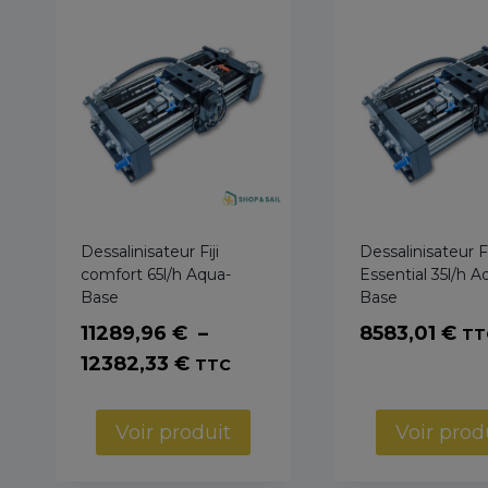
Dessalinisateur Fiji
Dessalinisateur Fi
comfort 65l/h Aqua-
Essential 35l/h A
Base
Base
11289,96
€
–
8583,01
€
TT
Plage
12382,33
€
TTC
de
prix :
Voir produit
Voir prod
11289,96 €
à