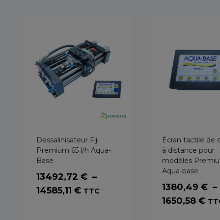
12382,33 €
Dessalinisateur Fiji
Écran tactile de 
Premium 65 l/h Aqua-
à distance pour
Base
modèles Premi
Aqua-base
13492,72
€
–
1380,49
€
–
Plage
14585,11
€
TTC
Pl
1650,58
€
TT
de
de
prix :