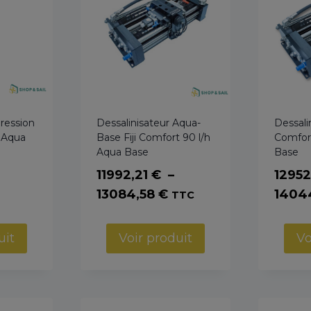
ression
Dessalinisateur Aqua-
Dessalin
Aqua
Base Fiji Comfort 90 l/h
Comfort
Aqua Base
Base
11992,21
€
–
12952
Plage
13084,58
€
1404
TTC
de
prix :
uit
Voir produit
Vo
11992,21 €
à
13084,58 €