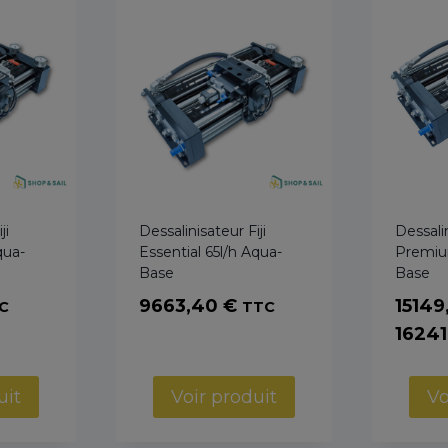
ji
Dessalinisateur Fiji
Dessalin
qua-
Essential 65l/h Aqua-
Premiu
Base
Base
9663,40
€
15149
C
TTC
1624
uit
Voir produit
Vo