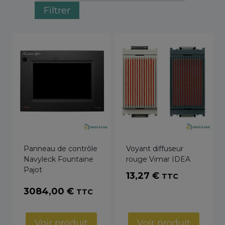
Filtrer
Panneau de contrôle
Voyant diffuseur
Navyleck Fountaine
rouge Vimar IDEA
Pajot
13,27
€
TTC
3084,00
€
TTC
Voir produit
Voir produit