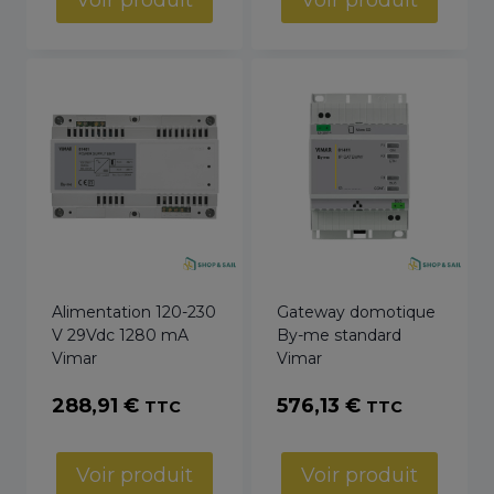
Voir produit
Voir produit
Alimentation 120-230
Gateway domotique
V 29Vdc 1280 mA
By-me standard
Vimar
Vimar
288,91
€
576,13
€
TTC
TTC
Voir produit
Voir produit