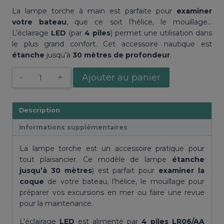
La lampe torche à main est parfaite pour
examiner
votre bateau
, que ce soit l’hélice, le mouillage…
L’éclairage
LED
(par
4 piles
) permet une utilisation dans
le plus grand confort. Cet accessoire nautique est
étanche
jusqu’à
30 mètres de profondeur
.
quantité
Ajouter au panier
de
Lampe
torche
Description
4
Informations supplémentaires
LED
étanche
La lampe torche est un accessoire pratique pour
tout plaisancier. Ce modèle de lampe
étanche
jusqu’à 30 mètres
) est parfait pour
examiner la
coque
de votre bateau, l’hélice, le mouillage pour
préparer vos excursions en mer ou faire une revue
pour la maintenance.
L’éclairage
LED
est alimenté par
4 piles LR06/AA