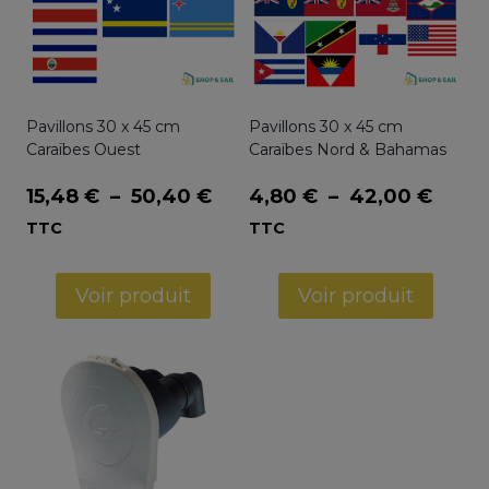
Pavillons 30 x 45 cm
Pavillons 30 x 45 cm
Caraïbes Ouest
Caraïbes Nord & Bahamas
Plage
Plag
15,48
€
–
50,40
€
4,80
€
–
42,00
€
de
de
TTC
TTC
prix :
prix :
15,48 €
4,80 
Voir produit
Voir produit
à
à
50,40 €
42,0