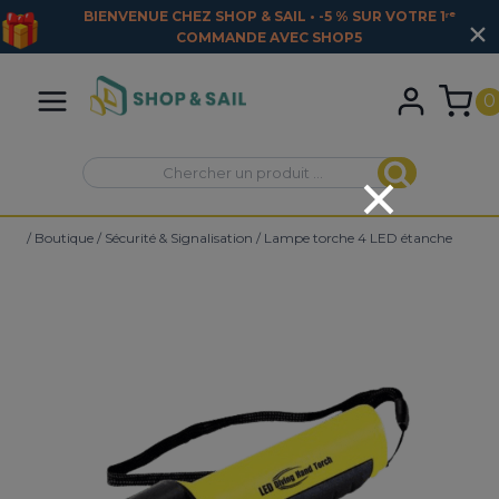
BIENVENUE CHEZ SHOP & SAIL • -5 % SUR VOTRE 1ʳᵉ
COMMANDE AVEC
SHOP5
Aller
au
0
contenu
Recherche
Recherche
pour :
/
Boutique
/
Sécurité & Signalisation
/
Lampe torche 4 LED étanche