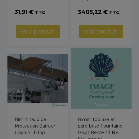
31,91
€
3405,22
€
TTC
TTC
Voir produit
Voir produit
Bimini taud de
Bimini top fixe et
Protection Barreur
pare-brise Fountaine
Lipari 41 T-Top
Pajot Belize 43 NV
Equipment