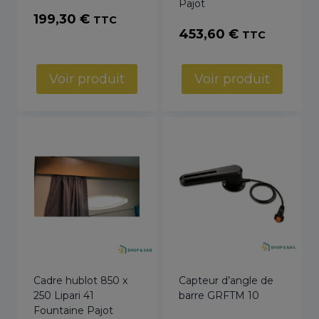
Pajot
199,30
€
TTC
453,60
€
TTC
Voir produit
Voir produit
Cadre hublot 850 x
Capteur d’angle de
250 Lipari 41
barre GRFTM 10
Fountaine Pajot