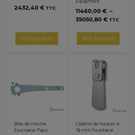
Equipment
2432,40
€
TTC
11460,00
€
–
Plage
35050,80
€
TTC
de
prix :
Voir produit
Voir produit
11460,00
à
35050,80
Bras de mèche
Cadène de hauban ø
Fountaine Pajot
18 mm Fountaine