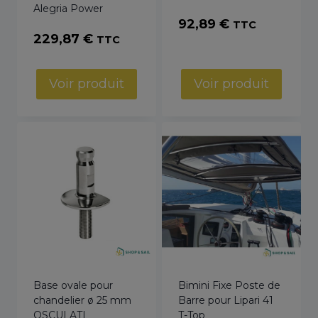
Alegria Power
92,89
€
TTC
229,87
€
TTC
Voir produit
Voir produit
Base ovale pour
Bimini Fixe Poste de
chandelier ø 25 mm
Barre pour Lipari 41
OSCULATI
T-Top