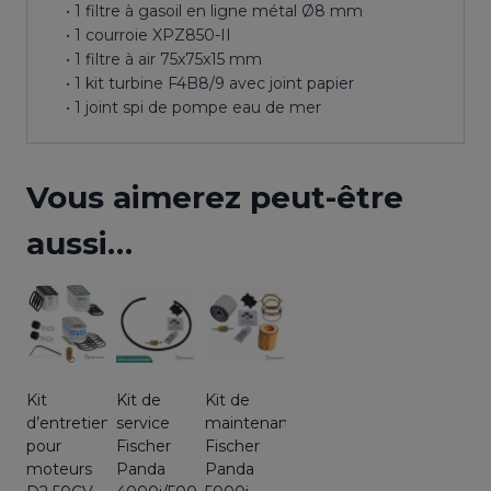
• 1 filtre à gasoil en ligne métal Ø8 mm
• 1 courroie XPZ850-II
• 1 filtre à air 75x75x15 mm
• 1 kit turbine F4B8/9 avec joint papier
• 1 joint spi de pompe eau de mer
Vous aimerez peut-être
aussi…
Kit
Kit de
Kit de
d’entretien
service
maintenance
pour
Fischer
Fischer
moteurs
Panda
Panda