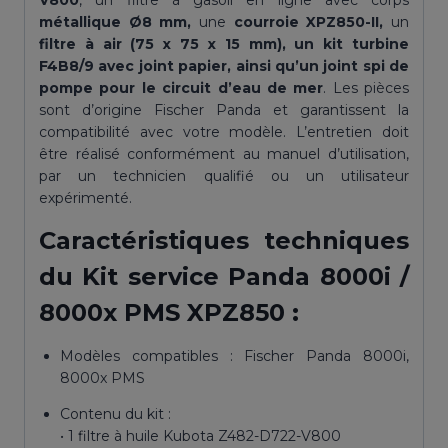
V800
, un filtre à gasoil en ligne avec corps
métallique Ø8 mm,
une
courroie XPZ850-II,
un
filtre
à
air (75 x 75 x 15 mm), un kit turbine
F4B8/9 avec joint papier, ainsi qu’un joint spi de
pompe pour le circuit d’eau de mer
. Les pièces
sont d’origine Fischer Panda et garantissent la
compatibilité avec votre modèle. L’entretien doit
être réalisé conformément au manuel d’utilisation,
par un technicien qualifié ou un utilisateur
expérimenté.
Caractéristiques techniques
du Kit service Panda 8000i /
8000x PMS XPZ850 :
Modèles compatibles : Fischer Panda 8000i,
8000x PMS
Contenu du kit :
• 1 filtre à huile Kubota Z482-D722-V800