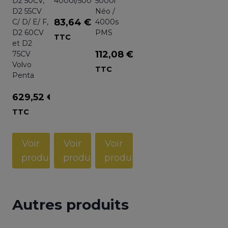
D2 50CV,
4000i/5000i/AGT4000/5000LPE/PMS
5000i
D2 55CV
Néo /
83,64
€
C/ D/ E/ F,
4000s
D2 60CV
PMS
TTC
et D2
112,08
€
75CV
Volvo
TTC
Penta
629,52
€
TTC
Voir
Voir
Voir
produit
produit
produit
Autres produits