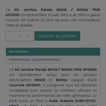
Ce
kit service Panda 8000i / 8000x PMS
XPZ850
comprend filtre à huile, filtre à air, filtre à gasoil,
courroie, kit turbine et joint spi pour une maintenance
fiable et durable.
quantité
Ajouter au panier
de
Kit
service
Description
8000i
Informations supplémentaires
/
8000x
Ce
kit service Panda 8000i / 8000x PMS XPZ850
PMS
est spécialement conçu pour les groupes
XPZ850
électrogènes
8000i
et
8000x
équipés d’une
Fisher
courroie XPZ850.
Il comprend tous les éléments
Panda
nécessaires pour assurer un entretien efficace et
maintenir les performances de votre générateur. Le
pack inclut un filtre à
huile Kubota Z482-D722-