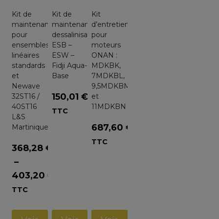
Kit de
Kit de
Kit
maintenance
maintenance
d’entretien
pour
dessalinisateur
pour
ensembles
ESB –
moteurs
linéaires
ESW –
ONAN :
standards
Fidji Aqua-
MDKBK,
et
Base
7MDKBL,
Newave
9,5MDKBM
150,01
€
32ST16 /
et
40ST16
11MDKBN
TTC
L&S
687,60
€
Martinique
TTC
368,28
€
–
403,20
€
Plage
TTC
de
prix :