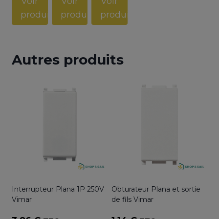
Voir
Voir
Voir
368,28 €
produit
produit
produit
à
403,20 €
Autres produits
Interrupteur Plana 1P 250V
Obturateur Plana et sortie
Vimar
de fils Vimar