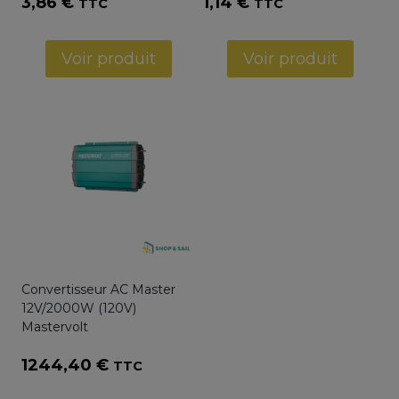
3,86
€
1,14
€
TTC
TTC
Voir produit
Voir produit
Convertisseur AC Master
12V/2000W (120V)
Mastervolt
1244,40
€
TTC