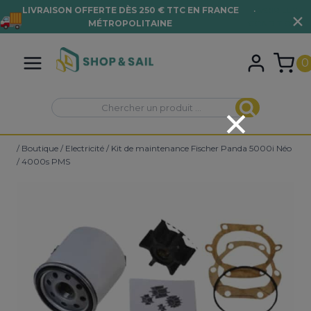
LIVRAISON OFFERTE DÈS 250 € TTC EN FRANCE
•
VOIR LES
MÉTROPOLITAINE
CONDITIONS
Aller
au
0
contenu
Recherche
Recherche
pour :
/
Boutique
/
Electricité
/
Kit de maintenance Fischer Panda 5000i Néo
/ 4000s PMS