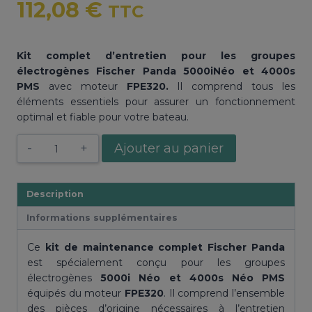
112,08
€
TTC
Kit complet d’entretien pour les groupes
électrogènes Fischer Panda 5000iNéo et 4000s
PMS
avec moteur
FPE320.
Il comprend tous les
éléments essentiels pour assurer un fonctionnement
optimal et fiable pour votre bateau.
quantité
Ajouter au panier
de
Kit
de
Description
maintenance
Informations supplémentaires
Fischer
Panda
Ce
kit de maintenance complet Fischer Panda
5000i
est spécialement conçu pour les groupes
Néo
électrogènes
5000i Néo et 4000s Néo PMS
/
équipés du moteur
FPE320
. Il comprend l’ensemble
4000s
des pièces d’origine nécessaires à l’entretien
PMS