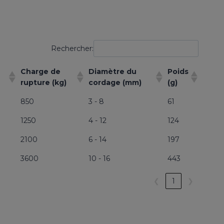
Rechercher:
Charge de
Diamètre du
Poids
rupture (kg)
cordage (mm)
(g)
850
3 - 8
61
1250
4 - 12
124
2100
6 - 14
197
3600
10 - 16
443
❮
1
❯