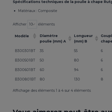
Spécifications techniques de la poulie à chape Rut
Matériaux : Composite
Afficher
éléments
Diamètre
Longueur
Goupi
Modèle
poulie (mm) A
(mm) B
chape
B300301BT
35
55
6
B300501BT
50
80
6
B300601BT
60
94
6
B300801BT
80
130
8
Affichage des éléments 1 à 4 sur 4 éléments