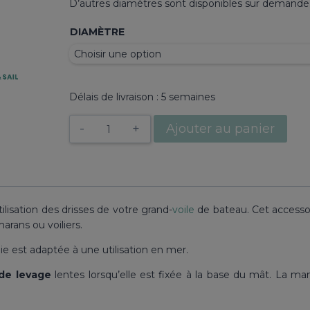
D’autres diamètres sont disponibles sur demande
138,92 €
DIAMÈTRE
Délais de livraison : 5 semaines
quantité
Ajouter au panier
de
Poulie
à
chape
Rutgerson
ilisation des drisses de votre grand-
voile
de bateau. Cet accessoi
rans ou voiliers.
lie est adaptée à une utilisation en mer.
de levage
lentes lorsqu’elle est fixée à la base du mât. La ma