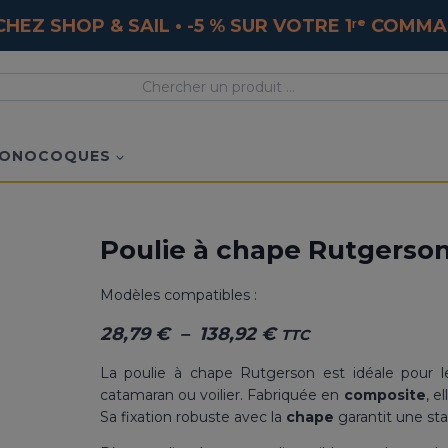
HEZ SHOP & SAIL • -5 % SUR VOTRE 1ʳᵉ COM
ONOCOQUES
Poulie à chape Rutgerso
Modèles compatibles :
Plage
28,79
€
–
138,92
€
TTC
de
La poulie à chape Rutgerson est idéale pour 
prix :
catamaran ou voilier. Fabriquée en
composite
, e
28,79 €
Sa fixation robuste avec la
chape
garantit une stab
à