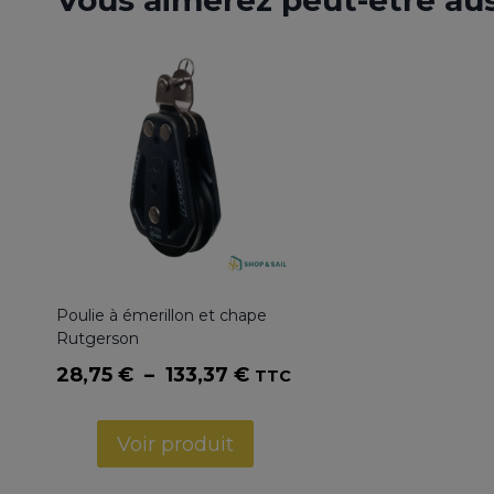
Vous aimerez peut-être au
Poulie à émerillon et chape
Rutgerson
Plage
28,75
€
–
133,37
€
TTC
de
prix :
Voir produit
28,75 €