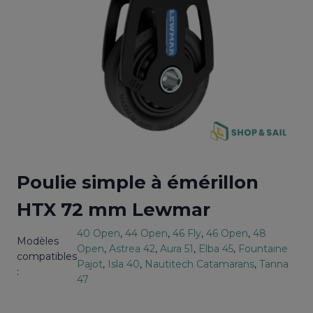
Poulie simple à émérillon
HTX 72 mm Lewmar
40 Open
, 
44 Open
, 
46 Fly
, 
46 Open
, 
48
Modèles
Open
, 
Astrea 42
, 
Aura 51
, 
Elba 45
, 
Fountaine
compatibles
Pajot
, 
Isla 40
, 
Nautitech Catamarans
, 
Tanna
:
47