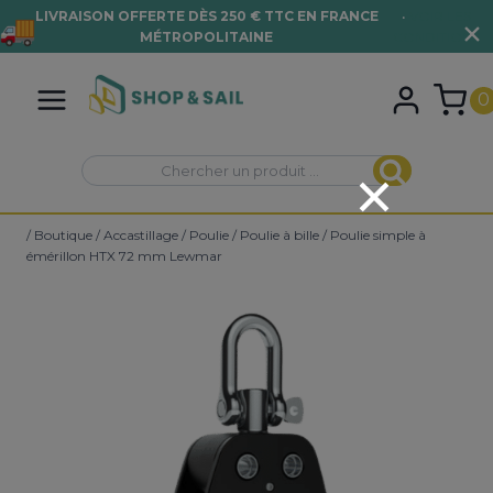
LIVRAISON OFFERTE DÈS 250 € TTC EN FRANCE
•
VOIR LES
MÉTROPOLITAINE
CONDITIONS
Aller
au
0
contenu
Recherche
Recherche
pour :
/
Boutique
/
Accastillage
/
Poulie
/
Poulie à bille
/
Poulie simple à
émérillon HTX 72 mm Lewmar