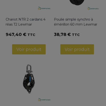
Chariot NTR 2 cardans 4
Poulie simple synchro à
réas T2 Lewmar
émérillon 60 mm Lewmar
947,40
€
38,78
€
TTC
TTC
Voir produit
Voir produit