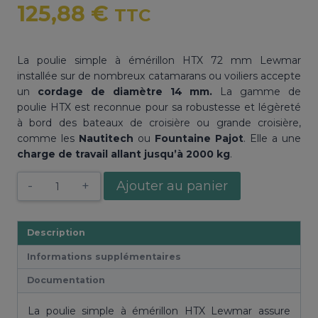
125,88
€
TTC
La poulie simple à émérillon HTX 72 mm Lewmar
installée sur de nombreux catamarans ou voiliers accepte
un
cordage de diamètre 14 mm.
La gamme de
poulie
HTX
est reconnue pour sa robustesse et légèreté
à bord des bateaux de croisière ou grande croisière,
comme les
Nautitech
ou
Fountaine
Pajot
. Elle a une
charge de travail allant jusqu’à 2000 kg
.
quantité
Ajouter au panier
de
Poulie
simple
Description
à
Informations supplémentaires
émérillon
HTX
Documentation
72
mm
La poulie simple à émérillon HTX Lewmar assure