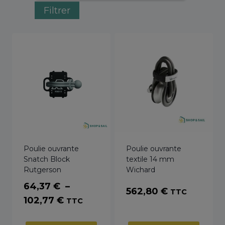
Filtrer
Poulie ouvrante
Poulie ouvrante
Snatch Block
textile 14 mm
Rutgerson
Wichard
64,37
€
–
562,80
€
TTC
Plage
102,77
€
TTC
de