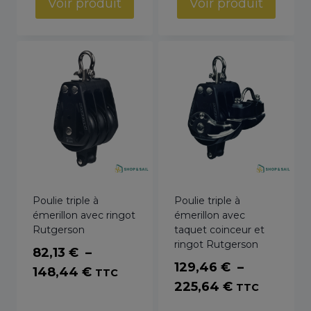
Voir produit
Voir produit
276,29 €
25,13 €
à
à
366,56 €
92,74 €
Poulie triple à
Poulie triple à
émerillon avec ringot
émerillon avec
Rutgerson
taquet coinceur et
ringot Rutgerson
82,13
€
–
129,46
€
–
Plage
148,44
€
TTC
Plage
225,64
€
TTC
de
de
prix :