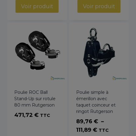
Voir produit
Voir produit
Poulie ROC Ball
Poulie simple à
Stand-Up sur rotule
émerillon avec
80 mm Rutgerson
taquet coinceur et
ringot Rutgerson
471,72
€
TTC
89,76
€
–
Plage
111,89
€
TTC