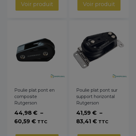
prix :
Voir produit
Voir produit
64,37 €
à
102,77 €
Poulie plat pont en
Poulie plat pont sur
composite
support horizontal
Rutgerson
Rutgerson
44,98
€
–
41,59
€
–
Plage
Plage
60,59
€
83,41
€
TTC
TTC
de
de