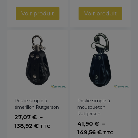
de
de
prix :
prix :
Voir produit
Voir produit
34,64 €
81,92 €
à
à
152,24 €
106,51 €
Poulie simple à
Poulie simple à
émerillon Rutgerson
mousqueton
Rutgerson
27,07
€
–
41,90
€
–
Plage
138,92
€
TTC
Plage
149,56
€
TTC
de