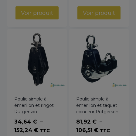
de
prix :
Voir produit
Voir produit
89,76 €
à
111,89 €
Poulie simple à
Poulie simple à
émerillon et ringot
émerillon et taquet
Rutgerson
coinceur Rutgerson
34,64
€
–
81,92
€
–
Plage
Plage
152,24
€
106,51
€
TTC
TTC