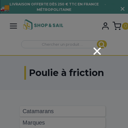
LIVRAISON OFFERTE DÈS 250 € TTC EN FRANCE
•
VOIR LES
MÉTROPOLITAINE
CONDITIONS
Aller
au
0
contenu
Recherche
Recherche
pour :
Poulie à friction