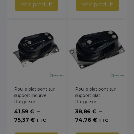
prix :
prix :
Voir produit
Voir produit
44,98 €
41,59 €
à
à
60,59 €
83,41 €
Poulie plat pont sur
Poulie plat pont sur
support incurvé
support plat
Rutgerson
Rutgerson
41,59
€
–
38,86
€
–
Plage
Plage
75,37
€
74,76
€
TTC
TTC
de
de