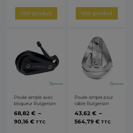
de
prix :
prix :
27,07 €
Voir produit
Voir produit
41,90 €
à
à
138,92 €
149,56 €
Poulie simple avec
Poulie simple pour
bloqueur Rutgerson
câble Rutgerson
68,82
€
–
43,62
€
–
Plage
Plage
90,16
€
564,79
€
TTC
TTC
de
de