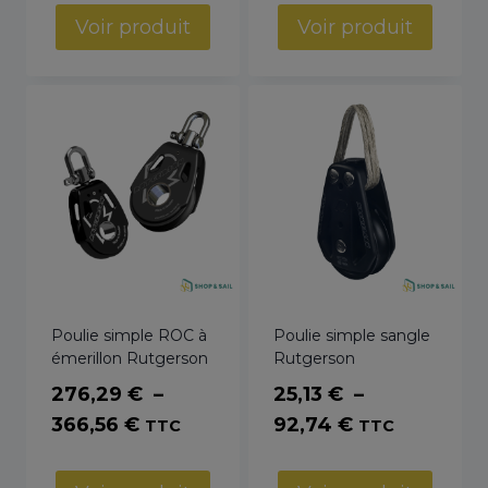
prix :
prix :
Voir produit
Voir produit
68,82 €
43,62 €
à
à
90,16 €
564,79 €
Poulie simple ROC à
Poulie simple sangle
émerillon Rutgerson
Rutgerson
276,29
€
–
25,13
€
–
Plage
Plage
366,56
€
92,74
€
TTC
TTC
de
de
prix :
prix :