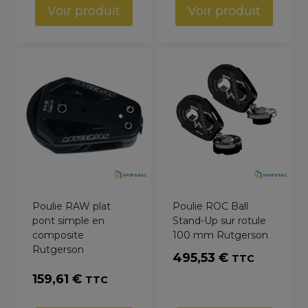
prix :
prix :
Voir produit
Voir produit
41,59 €
38,86 €
à
à
75,37 €
74,76 €
Poulie RAW plat
Poulie ROC Ball
pont simple en
Stand-Up sur rotule
composite
100 mm Rutgerson
Rutgerson
495,53
€
TTC
159,61
€
TTC