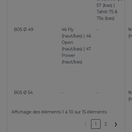
57 (bas) |
Tahiti 75 &
75s (bas)
B05 Ø 49
46 Fly
-
N
(haut/bas) | 46
(
Open
(haut/bas) | 47
Power
(haut/bas)
B05 Ø 54
-
-
N
(
Affichage des éléments 1 à 10 sur 15 éléments
❮
1
2
❯