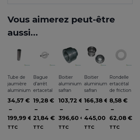
Vous aimerez peut-être
aussi…
Tube de
Bague
Boitier
Boitier
Rondelle
jaumière
d’arrêt
aluminium
aluminium
ertacétal
aluminium
ertacetal
safran
safran
de friction
34,57
€
19,28
€
103,72
€
166,38
€
8,58
€
–
–
–
–
–
Plage
Pl
199,99
€
21,84
€
396,60
€
445,00
€
62,08
€
Plage
de
Plage
Plage
de
TTC
TTC
TTC
TTC
TTC
de
prix :
de
de
pri