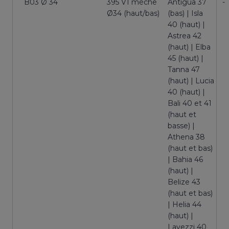
B03 Ø 34
395 V1 mèche
Antigua 37
-
Ø34 (haut/bas)
(bas) | Isla
40 (haut) |
Astrea 42
(haut) | Elba
45 (haut) |
Tanna 47
(haut) | Lucia
40 (haut) |
Bali 40 et 41
(haut et
basse) |
Athena 38
(haut et bas)
| Bahia 46
(haut) |
Belize 43
(haut et bas)
| Helia 44
(haut) |
Lavezzi 40