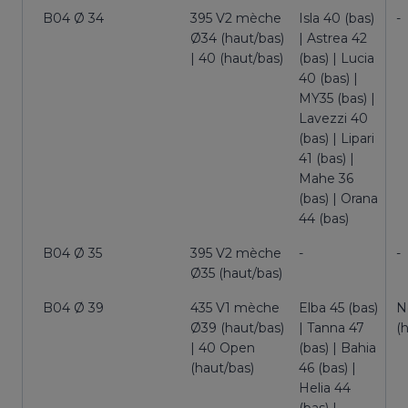
B04 Ø 34
395 V2 mèche
Isla 40 (bas)
-
Ø34 (haut/bas)
| Astrea 42
| 40 (haut/bas)
(bas) | Lucia
40 (bas) |
MY35 (bas) |
Lavezzi 40
(bas) | Lipari
41 (bas) |
Mahe 36
(bas) | Orana
44 (bas)
B04 Ø 35
395 V2 mèche
-
-
Ø35 (haut/bas)
B04 Ø 39
435 V1 mèche
Elba 45 (bas)
N
Ø39 (haut/bas)
| Tanna 47
(
| 40 Open
(bas) | Bahia
(haut/bas)
46 (bas) |
Helia 44