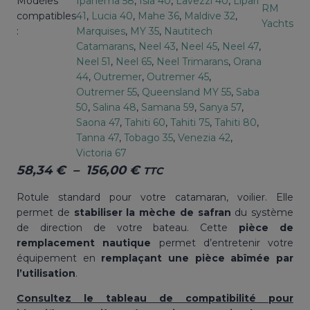
Modèles
Ipanema 58
, 
Isla 40
, 
Lavezzi 40
, 
Lipari
RM
compatibles
41
, 
Lucia 40
, 
Mahe 36
, 
Maldive 32
, 
Yachts
:
Marquises
, 
MY 35
, 
Nautitech
Catamarans
, 
Neel 43
, 
Neel 45
, 
Neel 47
, 
Neel 51
, 
Neel 65
, 
Neel Trimarans
, 
Orana
44
, 
Outremer
, 
Outremer 45
, 
Outremer 55
, 
Queensland MY 55
, 
Saba
50
, 
Salina 48
, 
Samana 59
, 
Sanya 57
, 
Saona 47
, 
Tahiti 60
, 
Tahiti 75
, 
Tahiti 80
, 
Tanna 47
, 
Tobago 35
, 
Venezia 42
, 
Victoria 67
Plage
58,34
€
–
156,00
€
TTC
de
Rotule standard pour votre catamaran, voilier. Elle
prix :
permet de
stabiliser la mèche de safran
du système
58,34 €
de direction de votre bateau. Cette
pièce de
remplacement nautique
permet d’entretenir votre
à
équipement en
remplaçant une pièce abîmée par
156,00 €
l’utilisation
.
Consultez le tableau de compatibilité pour