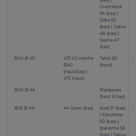
(bas) |
Greenland
34 (bas) |
Saba 50
(bas) | Salina
48 (bas) |
Saona 47
(bas)
B04 Ø 40
435 V2 mèche
Tahiti 60
-
Ø40
(haut)
(haut/bas) |
475 (haut)
B04 Ø 44
Marquises
(haut & bas)
B05 Ø 44
44 Open (bas)
Aura 51 (bas)
-
| Eleuthera
60 (bas) |
Ipanema 58
(bas) | Sanya