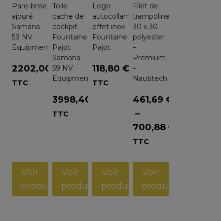
Pare-brise
Toile
Logo
Filet de
ajouré
cache de
autocollant
trampoline
Samana
cockpit
effet inox
30 x 30
59 NV
Fountaine
Fountaine
polyester
Equipment
Pajot
Pajot
–
Samana
Premium
2202,00
€
118,80
€
59 NV
–
Equipment
Nautitech
TTC
TTC
3998,40
€
461,69
€
–
TTC
700,88
€
Plage
TTC
de
prix :
Voir
Voir
Voir
Voir
461,69 €
produit
produit
produit
produit
à
700,88 €