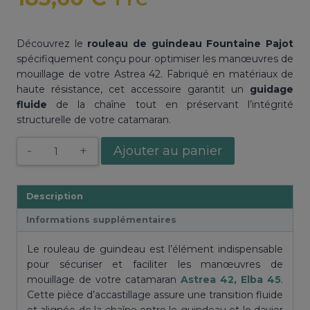
Découvrez le
rouleau de guindeau Fountaine Pajot
spécifiquement conçu pour optimiser les manœuvres de
mouillage de votre Astrea 42. Fabriqué en matériaux de
haute résistance, cet accessoire garantit un
guidage
fluide
de la chaîne tout en préservant l’intégrité
structurelle de votre catamaran.
quantité
Ajouter au panier
de
Rouleau
de
Description
guindeau
Informations supplémentaires
Astrea
42
Le rouleau de guindeau est l’élément indispensable
Elba
pour sécuriser et faciliter les manœuvres de
45
mouillage de votre catamaran
Astrea 42, Elba 45
.
Fountaine
Cette pièce d’accastillage assure une transition fluide
Pajot