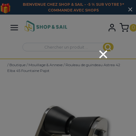
BIENVENUE CHEZ SHOP & SAIL • -5 % SUR VOTRE 1ʳᵉ
COMMANDE AVEC
SHOP5
Aller
au
0
contenu
Recherche
Recherche
pour :
/
Boutique
/
Mouillage & Annexe
/
Rouleau de guindeau Astrea 42
Elba 45 Fountaine Pajot