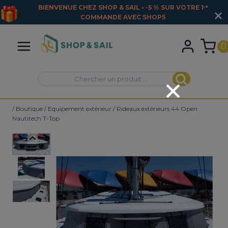
BIENVENUE CHEZ SHOP & SAIL • -5 % SUR VOTRE 1ʳᵉ
COMMANDE AVEC
SHOP5
Aller
au
0
contenu
Recherche
Recherche
pour :
/
Boutique
/
Equipement extérieur
/
Rideaux extérieurs 44 Open
Nautitech T-Top