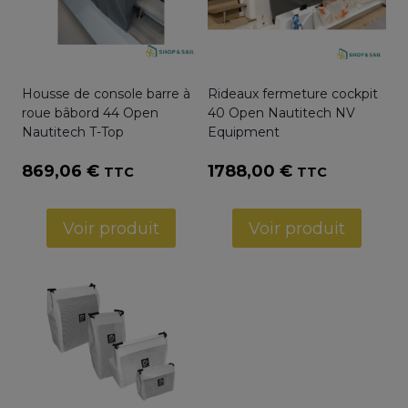
Housse de console barre à
Rideaux fermeture cockpit
roue bâbord 44 Open
40 Open Nautitech NV
Nautitech T-Top
Equipment
869,06
€
1788,00
€
TTC
TTC
Voir produit
Voir produit