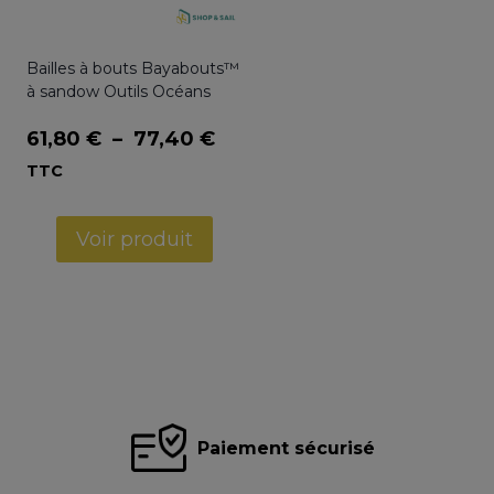
Bailles à bouts Bayabouts™
à sandow Outils Océans
Plage
61,80
€
–
77,40
€
de
TTC
prix :
61,80 €
Voir produit
à
77,40 €
Paiement sécurisé