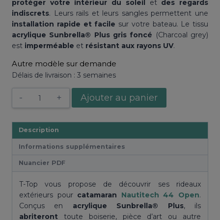
protéger votre intérieur du soleil
et
des regards
indiscrets
. Leurs rails et leurs sangles permettent une
installation rapide et facile
sur votre bateau. Le tissu
acrylique Sunbrella® Plus
gris foncé
(Charcoal grey)
est
imperméable
et
résistant aux rayons UV
.
Autre modèle sur demande
Délais de livraison : 3 semaines
quantité
Ajouter au panier
de
Rideaux
extérieurs
Description
44
Informations supplémentaires
Open
Nautitech
Nuancier PDF
T-
Top
T-Top vous propose de découvrir ses rideaux
extérieurs pour
catamaran
Nautitech 44 Open
.
Conçus en
acrylique Sunbrella® Plus
, ils
abriteront
toute boiserie, pièce d’art ou autre