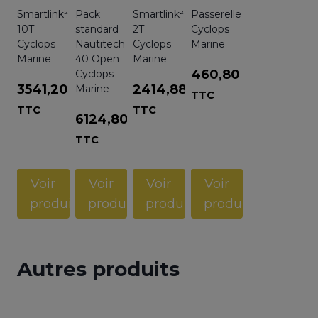
Smartlink²
Pack
Smartlink²
Passerelle
10T
standard
2T
Cyclops
Cyclops
Nautitech
Cyclops
Marine
Marine
40 Open
Marine
460,80
€
Cyclops
3541,20
€
2414,88
€
Marine
TTC
TTC
TTC
6124,80
€
TTC
Voir
Voir
Voir
Voir
produit
produit
produit
produit
Autres produits