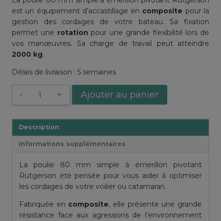
La poulie 80 mm simple à émerillon pivotant Rutgerson
est un équipement d’accastillage en
composite
pour la
gestion des cordages de votre bateau. Sa fixation
permet une
rotation
pour une grande flexibilité lors de
vos manœuvres. Sa charge de travail peut atteindre
2000 kg
.
Délais de livraison : 5 semaines
quantité
Ajouter au panier
de
Poulie
80
Description
mm
Informations supplémentaires
simple
à
La poulie 80 mm simple à émerillon pivotant
émerillon
Rutgerson été pensée pour vous aider à optimiser
pivotant
les cordages de votre voilier ou catamaran.
Rutgerson
Fabriquée en
composite
, elle présente une grande
résistance face aux agressions de l’environnement