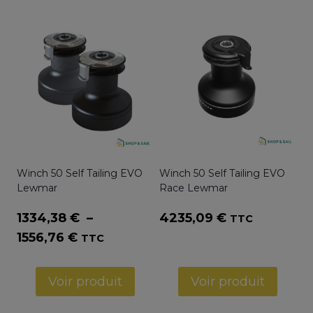
Winch 50 Self Tailing EVO
Winch 50 Self Tailing EVO
Lewmar
Race Lewmar
1334,38
€
–
4235,09
€
TTC
Plage
1556,76
€
TTC
de
prix :
Voir produit
Voir produit
1334,38 €