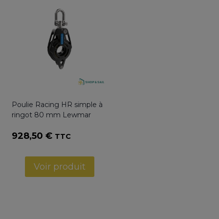
à
1556,76 €
Poulie Racing HR simple à
ringot 80 mm Lewmar
928,50
€
TTC
Voir produit