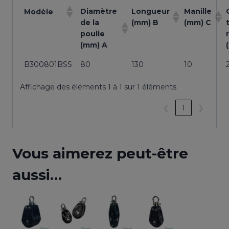
Diamètre
Longueur
Manille
Modèle
de la
(mm) B
(mm) C
poulie
(mm) A
B300801BSS
80
130
10
Affichage des éléments 1 à 1 sur 1 éléments
❮
1
❯
Vous aimerez peut-être
aussi…