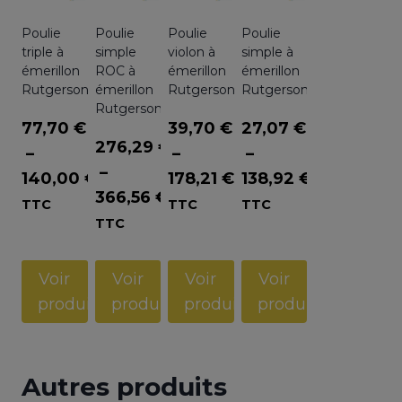
Poulie
Poulie
Poulie
Poulie
triple à
simple
violon à
simple à
émerillon
ROC à
émerillon
émerillon
Rutgerson
émerillon
Rutgerson
Rutgerson
Rutgerson
77,70
€
39,70
€
27,07
€
276,29
€
–
–
–
–
140,00
€
178,21
€
138,92
€
366,56
€
Plage
Plage
Plage
TTC
TTC
TTC
Plage
TTC
de
de
de
de
prix :
prix :
prix :
prix :
77,70 €
39,70 €
27,07 €
Voir
Voir
Voir
Voir
276,29 €
à
à
à
produit
produit
produit
produit
à
140,00 €
178,21 €
138,92 €
366,56 €
Autres produits