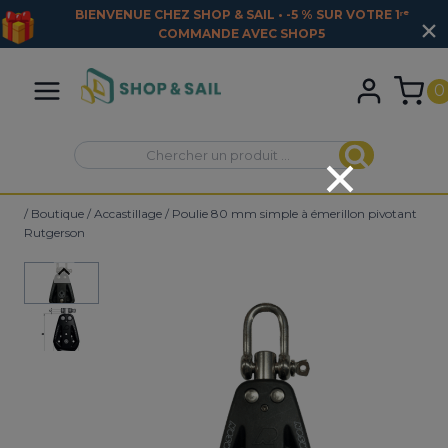
BIENVENUE CHEZ SHOP & SAIL • -5 % SUR VOTRE 1ʳᵉ
COMMANDE AVEC
SHOP5
Aller
au
0
contenu
Recherche
Recherche
pour :
/
Boutique
/
Accastillage
/
Poulie 80 mm simple à émerillon pivotant
Rutgerson