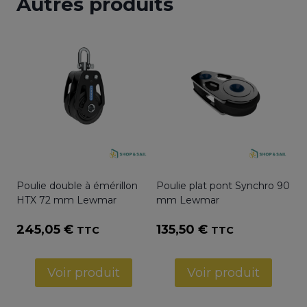
Autres produits
Poulie double à émérillon
Poulie plat pont Synchro 90
HTX 72 mm Lewmar
mm Lewmar
245,05
€
135,50
€
TTC
TTC
Voir produit
Voir produit