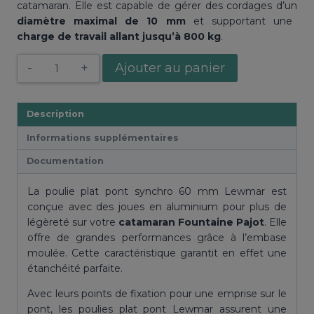
catamaran. Elle est capable de gérer des cordages d’un
diamètre maximal de 10 mm
et supportant une
charge de travail allant jusqu’à 800 kg
.
quantité
Ajouter au panier
de
Poulie
plat
Description
pont
Informations supplémentaires
synchro
60
Documentation
mm
Lewmar
La poulie plat pont synchro 60 mm Lewmar est
conçue avec des joues en aluminium pour plus de
légèreté sur votre
catamaran
Fountaine
Pajot
. Elle
offre de grandes performances grâce à l’embase
moulée. Cette caractéristique garantit en effet une
étanchéité parfaite.
Avec leurs points de fixation pour une emprise sur le
pont, les poulies plat pont Lewmar assurent une