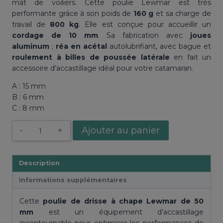
mât de voiliers. Cette poulie Lewmar est très
performante grâce à son poids de
160 g
et sa charge de
travail de
800 kg
. Elle est conçue pour accueillir un
cordage de 10 mm
. Sa fabrication avec
joues
aluminum
;
réa en acétal
autolubrifiant, avec bague et
roulement à billes de poussée latérale
en fait un
accessoire d’accastillage idéal pour votre catamaran.
A : 15 mm
B : 6 mm
C : 8 mm
quantité
Ajouter au panier
de
Poulie
HTX
Description
de
Informations supplémentaires
pied
de
Cette
poulie de drisse à chape Lewmar de 50
mât
mm
est un équipement d’accastillage
50