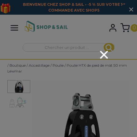
TRE 1ʳᵉ
LIVRAISON OFFERTE DÈS 250 € TTC EN FRANCE
MÉTROPOLITAINE
Aller
au
0
contenu
Recherche
Recherche
pour :
/
Boutique
/
Accastillage
/
Poulie
/
Poulie HTX de pied de mât 50 mm
Lewmar