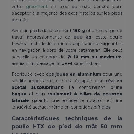
incontournable pour optimiser les performances de
mm
votre
gréement
en pied de mât. Conçue pour
Lewmar
s’adapter à la majorité des axes installés sur les pieds
de mât.
Avec un poids de seulement
160 g
et une charge de
travail impressionnante de
800 kg
, cette poulie
Lewmar est idéale pour les applications exigeantes
en navigation à bord de votre catamaran. Elle peut
accueillir un cordage de
Ø 10 mm au maximum
,
assurant un passage fluide et sans friction.
Fabriquée avec des
joues en aluminium
pour une
solidité importante, elle est équipée d’un
réa en
acétal autolubrifiant
. La combinaison d’une
bague
et d’un
roulement à billes de poussée
latérale
garantit une excellente rotation et une
longévité accrue, même en conditions difficiles.
Caractéristiques techniques de la
poulie HTX de pied de mât 50 mm