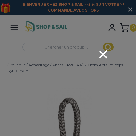
BIENVENUE CHEZ SHOP & SAIL • -5 % SUR VOTRE 1ʳᵉ
COMMANDE AVEC
SHOP5
Aller
au
0
contenu
Recherche
Recherche
pour :
/
Boutique
/
Accastillage
/
Anneau R20.14 Ø 20 mm Antal et loops
Dyneema™