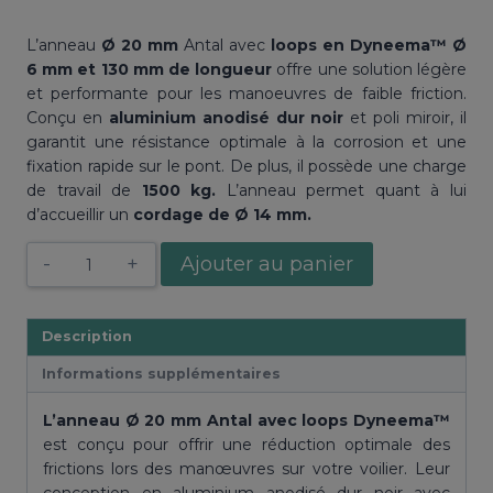
L’anneau
Ø 20 mm
Antal avec
loops en Dyneema™ Ø
6 mm et 130 mm de longueur
offre une solution légère
et performante pour les manoeuvres de faible friction.
Conçu en
aluminium anodisé dur noir
et poli miroir, il
garantit une résistance optimale à la corrosion et une
fixation rapide sur le pont. De plus, il possède une charge
de travail de
1500 kg.
L’anneau permet quant à lui
d’accueillir un
cordage de Ø 14 mm.
quantité
Ajouter au panier
de
Anneau
R20.14
Description
Ø
Informations supplémentaires
20
mm
L’anneau Ø 20 mm Antal avec loops Dyneema™
Antal
est conçu pour offrir une réduction optimale des
et
frictions lors des manœuvres sur votre voilier. Leur
loops