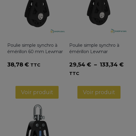
Poulie simple synchro à
Poulie simple synchro à
émérillon 60 mm Lewmar
émérillon Lewmar
Pla
38,78
€
29,54
€
–
133,34
€
TTC
de
TTC
prix 
29,5
Voir produit
Voir produit
à
133,