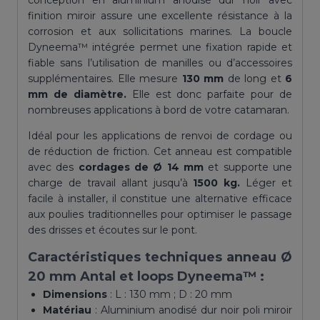
conception en aluminium anodisé dur noir avec
Dyneema™
finition miroir assure une excellente résistance à la
corrosion et aux sollicitations marines. La boucle
Dyneema™ intégrée permet une fixation rapide et
fiable sans l’utilisation de manilles ou d’accessoires
supplémentaires. Elle mesure
130 mm
de long et
6
mm de diamètre.
Elle est donc parfaite pour de
nombreuses applications à bord de votre catamaran.
Idéal pour les applications de renvoi de cordage ou
de réduction de friction. Cet anneau est compatible
avec des
cordages de Ø 14 mm
et supporte une
charge de travail allant jusqu’à
1500 kg.
Léger et
facile à installer, il constitue une alternative efficace
aux poulies traditionnelles pour optimiser le passage
des drisses et écoutes sur le pont.
Caractéristiques techniques anneau Ø
20 mm Antal et loops Dyneema™ :
Dimensions
: L : 130 mm ; D : 20 mm
Matériau
: Aluminium anodisé dur noir poli miroir