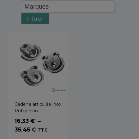
Filtrer
Cadène articulée inox
Rutgerson
16,33
€
–
Plage
35,45
€
TTC
de