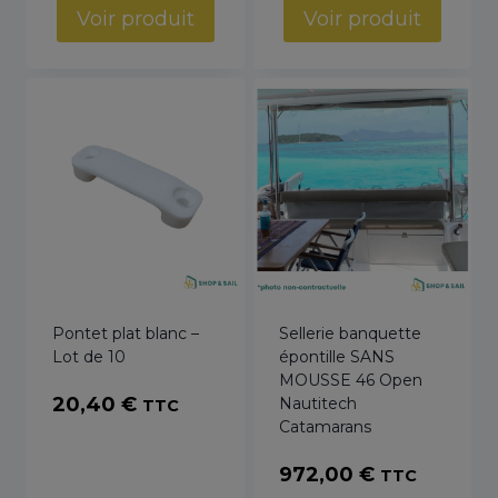
Voir produit
Voir produit
Pontet plat blanc –
Sellerie banquette
Lot de 10
épontille SANS
MOUSSE 46 Open
20,40
€
Nautitech
TTC
Catamarans
972,00
€
TTC