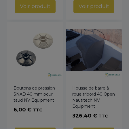
prix :
Voir produit
Voir produit
6,00 €
à
8,40 €
Boutons de pression
Housse de barre à
SNAD 40 mm pour
roue tribord 40 Open
taud NV Equipment
Nautitech NV
Equipment
6,00
€
TTC
326,40
€
TTC